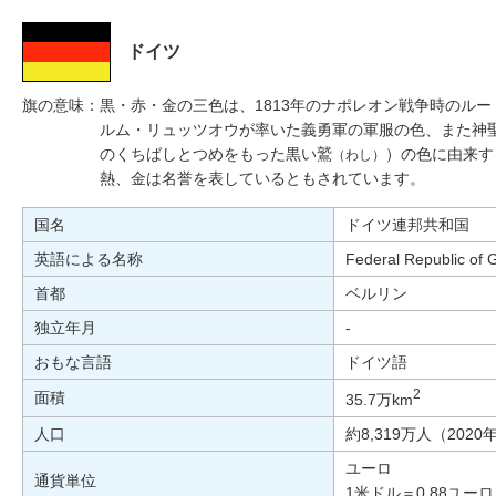
ドイツ
旗の意味：
黒・赤・金の三色は、1813年のナポレオン戦争時のル
ルム・リュッツオウが率いた義勇軍の軍服の色、また神
のくちばしとつめをもった黒い鷲
）の色に由来す
（わし）
熱、金は名誉を表しているともされています。
国名
ドイツ連邦共和国
英語による名称
Federal Republic of
首都
ベルリン
独立年月
-
おもな言語
ドイツ語
2
面積
35.7万km
人口
約8,319万人（202
ユーロ
通貨単位
1米ドル＝0.88ユーロ