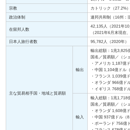
宗教
カトリック（27.2%
政治体制
連邦共和制（16州：
42,135人（202
在留邦人数
（2021年6月末現
日本人旅行者数
95,782人（2020
輸出総額：1兆3,825
国名／貿易額／（シ
・アメリカ 1,187億
輸出
・中国 1,104億ドル（
・フランス 1,039億
・オランダ 966億ドル
・イギリス 768億ドル
主な貿易相手国・地域と貿易額
輸入総額：1兆1,718
国名／貿易額／（シ
・オランダ 1,608億
輸入
・中国 937億ドル（8
・ポーランド 756億
・フランス 678億ドル