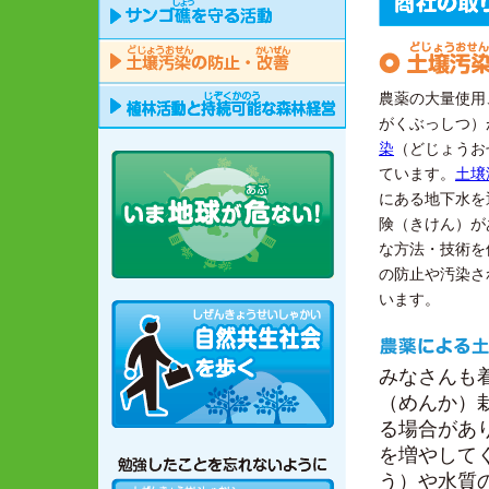
農薬の大量使用
がくぶっしつ）
染
（どじょうお
ています。
土壌
にある地下水を
険
（きけん）
が
な方法・技術を
の防止や汚染さ
います。
みなさんも
（めんか）
る場合があ
を増やして
う）
や水質