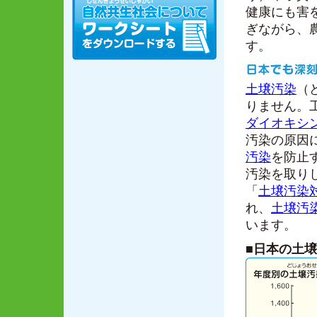
健康にも害
ぎながら、
す。
土壌汚染
（
りません。
ダイオキシ
汚染の原因
汚染
を防止
汚染を取り
「
土壌汚染
れ、
土壌汚
います。
■日本の土