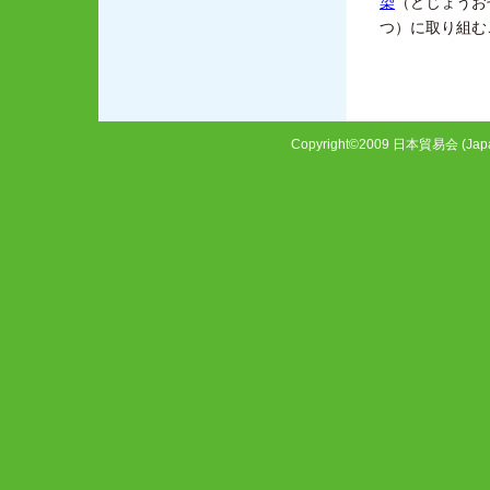
染
（どじょうお
つ）
に取り組む
Copyright©2009 日本貿易会 (Japan Fo