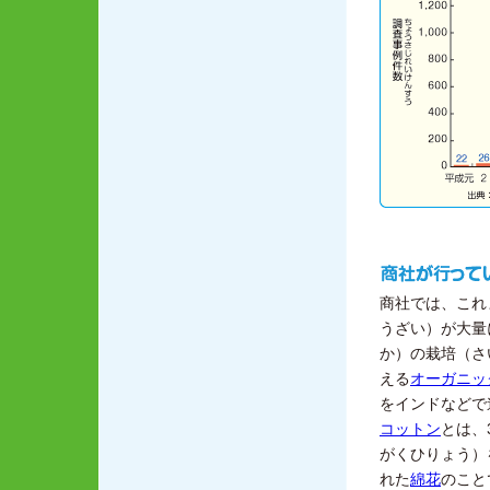
商社では、これ
うざい）
が大量
か）
の栽培
（さ
える
オーガニッ
をインドなどで
コットン
とは、
がくひりょう）
れた
綿花
のこと